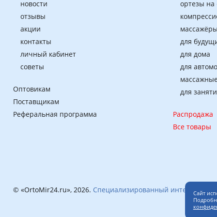
новости
ортезы на
отзывы
компресси
акции
массажёры
контакты
для будущ
личный кабинет
для дома
советы
для автом
массажные
Оптовикам
для занят
Поставщикам
Реферальная программа
Распродажа
Все товары
© «OrtoMir24.ru», 2026.
Специализированный интернет-маг
Сайт исп
Подробне
конфиде