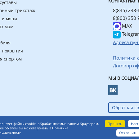
КОНТАКТНАЯ
 суставы
8(845) 233-
онный трикотаж
8(800) 350 
 и мячи
MAX
их мам
Telegra
Адреса пун
обиля
 покрытия
Политика 
ия спортом
Договор о
МЫ В СОЦИАЛ
Обратная св
азин ортопедических товаров
Принять
Наст
ользует файлы cookie, обрабатываемые вашим браузером.
е об этом вы можете узнать в
Политика
нциальности
.
Отклонить