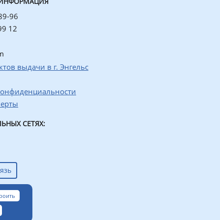
 ИНФОРМАЦИЯ
89-96
99 12
m
ктов выдачи в г. Энгельс
конфиденциальности
ферты
ЬНЫХ СЕТЯХ:
язь
роить