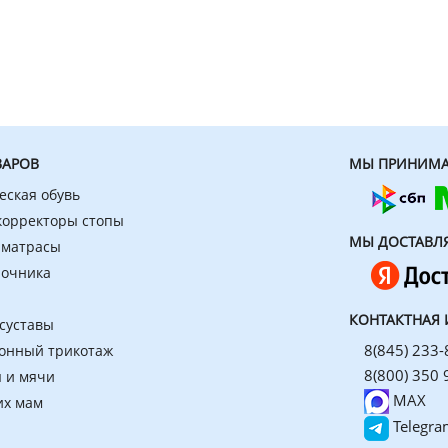
ВАРОВ
МЫ ПРИНИМА
еская обувь
 корректоры стопы
МЫ ДОСТАВЛ
 матрасы
ночника
КОНТАКТНАЯ
 суставы
8(845) 233-
онный трикотаж
8(800) 350 
 и мячи
MAX
их мам
Telegra