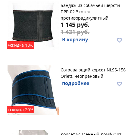
Бандаж из собачьей шерсти
ПРР-02 Экотен
противорадикулитный
1 145 руб.
1 431 руб.
В корзину
+скидка 18%
Согревающий корсет NLSS-156
Orlett, неопреновый
подробнее
+скидка 20%
Корсет усиленный Комф-Орт