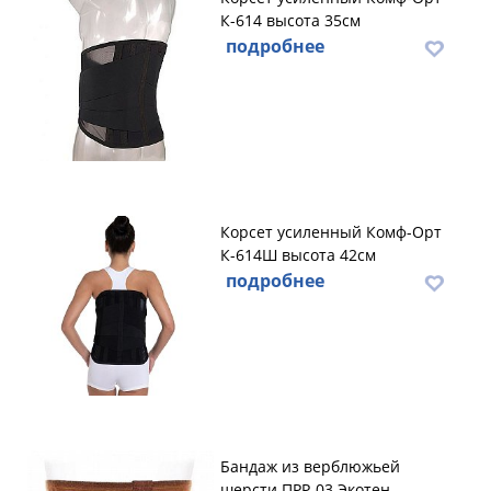
К-614 высота 35см
подробнее
Корсет усиленный Комф-Орт
К-614Ш высота 42см
подробнее
Бандаж из верблюжьей
шерсти ПРР-03 Экотен