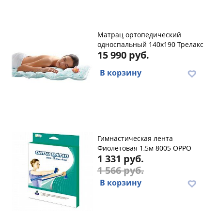
Maтpaц opтoпeдичecкий
oднocпaльный 140х190 Трелакс
15 990 руб.
В корзину
Гимнастическая лента
Фиолетовая 1,5м 8005 OPPO
1 331 руб.
1 566 руб.
В корзину