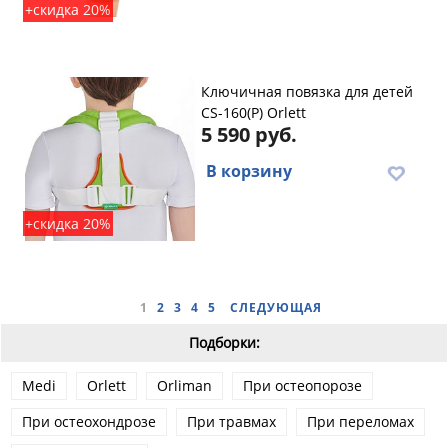
+скидка 20%
Ключичная повязка для детей
CS-160(P) Orlett
5 590 руб.
В корзину
+скидка 20%
1
2
3
4
5
СЛЕДУЮЩАЯ
Подборки:
Medi
Orlett
Orliman
При остеопорозе
При остеохондрозе
При травмах
При переломах