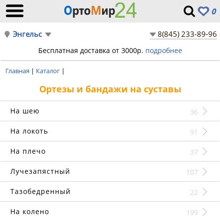
0
Энгельс
8(845) 233-89-96
Бесплатная доставка от 3000р.
подробнее
Главная
|
Каталог
|
Ортезы и бандажи на суставы
На шею
36
На локоть
91
На плечо
37
Лучезапястный
107
Тазобедренный
22
На колено
199