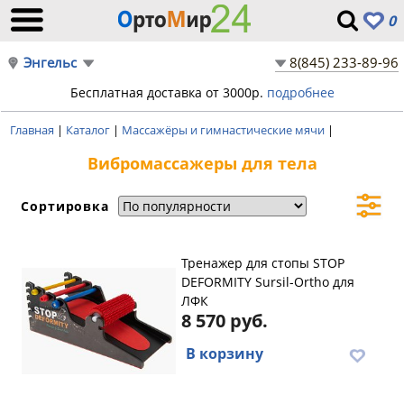
0
Энгельс
8(845) 233-89-96
Бесплатная доставка от 3000р.
подробнее
Главная
|
Каталог
|
Массажёры и гимнастические мячи
|
Вибромассажеры для тела
Сортировка
Тренажер для стопы STOP
DEFORMITY Sursil-Ortho для
ЛФК
8 570 руб.
В корзину