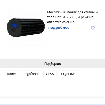
Массажный валик для спины и
тела Ufit GESS-095, 4 режима,
автоотключение
подробнее
Подборки:
Тривес
Ergoforce
GESS
ErgoPower