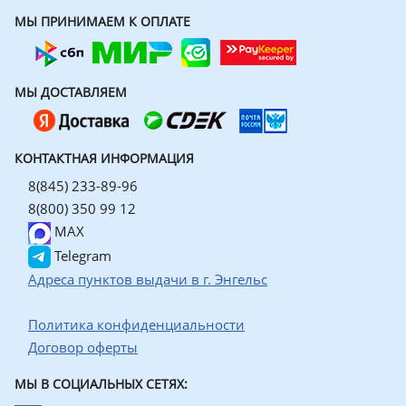
МЫ ПРИНИМАЕМ К ОПЛАТЕ
МЫ ДОСТАВЛЯЕМ
КОНТАКТНАЯ ИНФОРМАЦИЯ
8(845) 233-89-96
8(800) 350 99 12
MAX
Telegram
Адреса пунктов выдачи в г. Энгельс
Политика конфиденциальности
Договор оферты
МЫ В СОЦИАЛЬНЫХ СЕТЯХ: