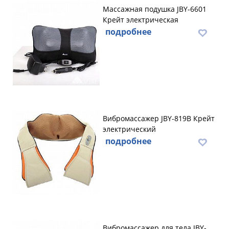
Массажная подушка JBY-6601
Крейт электрическая
подробнее
Вибромассажер JBY-819В Крейт
электрический
подробнее
Вибромассажер для тела JBY-