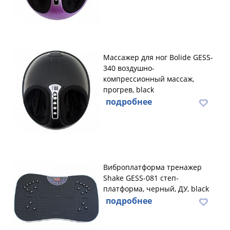
Массажер для ног Bolide GESS-
340 воздушно-
компрессионный массаж,
прогрев, black
подробнее
Виброплатформа тренажер
Shake GESS-081 степ-
платформа, черный, ДУ, black
подробнее