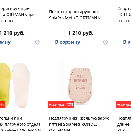
орригирующие
Спорти
Пелоты корригирующие
Meta ORTMANN для
FORTI
SolaPro Meta-T ORTMANN
 стопы
ортоп
1 210 руб.
1 210 руб.
зину
В корзину
В 
0%
+скидка 20%
+скидк
тельки при
Подпяточники (вальгус/варус
Подпя
и пяточного отдела
пятки) SolaMed RONDO,
длине 
Y SolaMed, ORTMANN
ORTMANN
REPLE