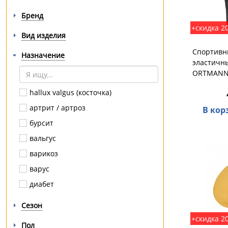
Бренд
+скидка 2
Вид изделия
Спортивн
Назначение
эластичны
ORTMANN 
hallux valgus (косточка)
артрит / артроз
В кор
бурсит
вальгус
варикоз
варус
диабет
комбинированное плоскостопие
Сезон
косолапость
+скидка 2
Пол