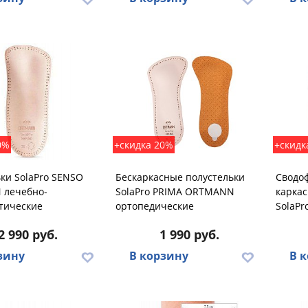
0%
+скидка 20%
+скидк
ки SolaPro SENSO
Бескаркасные полустельки
Сводо
лечебно-
SolaPro PRIMA ORTMANN
каркас
тические
ортопедические
SolaP
2 990 руб.
1 990 руб.
зину
В корзину
В 