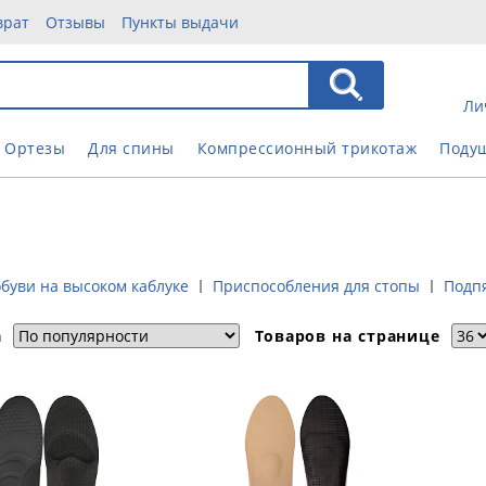
врат
Отзывы
Пункты выдачи
Ли
Ортезы
Для спины
Компрессионный трикотаж
Поду
обуви на высоком каблуке
Приспособления для стопы
Подп
а
Товаров на странице