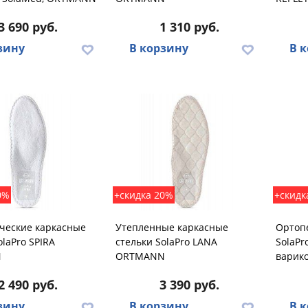
3 690 руб.
1 310 руб.
зину
В корзину
В 
0%
+скидка 20%
+скидк
ческие каркасные
Утепленные каркасные
Ортоп
olaPro SPIRA
стельки SolaPro LANA
SolaP
N
ORTMANN
варик
2 490 руб.
3 390 руб.
зину
В корзину
В 