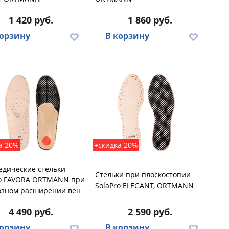
1 420 руб.
1 860 руб.
корзину
В корзину
а 20%
+скидка 20%
едические стельки
Стельки при плоскостопии
ro FAVORA ORTMANN при
SolaPro ELEGANT, ORTMANN
озном расширении вен
4 490 руб.
2 590 руб.
корзину
В корзину