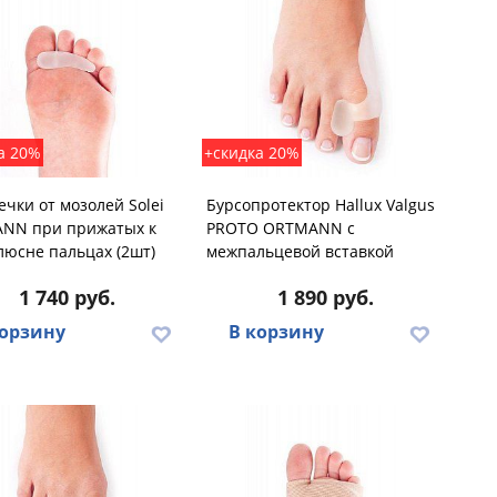
а 20%
+скидка 20%
чки от мозолей Solei
Бурсопротектор Hallux Valgus
NN при прижатых к
PROTO ORTMANN с
юсне пальцах (2шт)
межпальцевой вставкой
1 740 руб.
1 890 руб.
корзину
В корзину