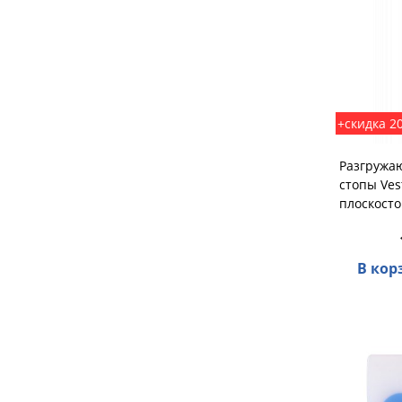
+скидка 2
Разгружа
стопы Ve
плоскост
В кор