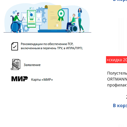
+скидка 2
Полустель
ORTMANN 
профилак
В кор