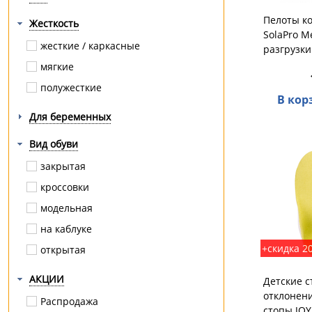
мозоли / натоптыши
Пелоты к
Жесткость
плоскостопие
SolaPro 
плоскостопие поперечное
жесткие / каркасные
разгрузки
плоскостопие продольное
мягкие
полая стопа
полужесткие
В кор
травмы
Для беременных
усталость
Вид обуви
хронические заболевания вен
закрытая
шпора
кроссовки
модельная
на каблуке
+скидка 2
открытая
АКЦИИ
Детские с
отклонени
Распродажа
стопы JO