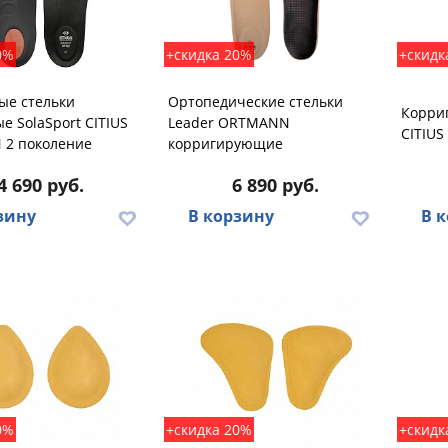
0%
+скидка 20%
+скидк
ые стельки
Ортопедические стельки
Корри
е SolaSport CITIUS
Leader ORTMANN
CITIU
2 поколение
корригирующие
4 690 руб.
6 890 руб.
зину
В корзину
В 
0%
+скидка 20%
+скидк