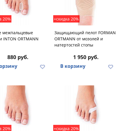
а 20%
+скидка 20%
е межпальцевые
Защищающий пелот FORMAN
ки INTON ORTMANN
ORTMANN от мозолей и
натертостей стопы
880 руб.
1 950 руб.
корзину
В корзину
а 20%
+скидка 20%