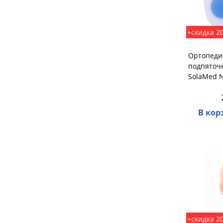
+скидка 2
Ортопеди
подпяточ
SolaMed 
В кор
+скидка 2