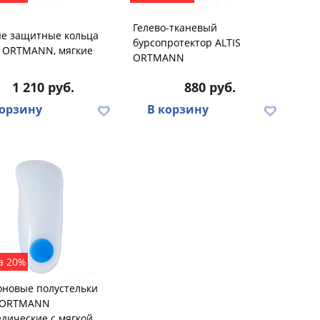
Гелево-тканевый
ые защитные кольца
бурсопротектор ALTIS
 ORTMANN, мягкие
ORTMANN
1 210 руб.
880 руб.
корзину
В корзину
а 20%
оновые полустельки
 ORTMANN
дические с мягкой