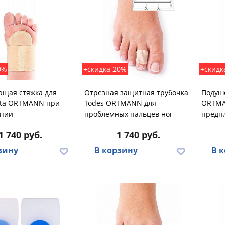
0%
+скидка 20%
+скидк
ющая стяжка для
Отрезная защитная трубочка
Подуше
sta ORTMANN при
Todes ORTMANN для
ORTMA
опии
проблемных пальцев ног
предпл
1 740 руб.
1 740 руб.
зину
В корзину
В 