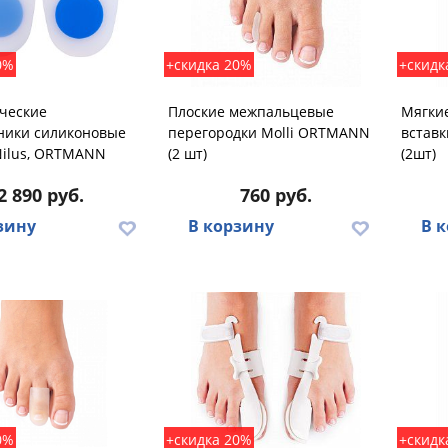
0%
+скидка 20%
+скидк
ческие
Плоские межпальцевые
Мягки
ники силиконовые
перегородки Molli ORTMANN
встав
Nilus, ORTMANN
(2 шт)
(2шт)
2 890 руб.
760 руб.
зину
В корзину
В 
0%
+скидка 20%
+скидк