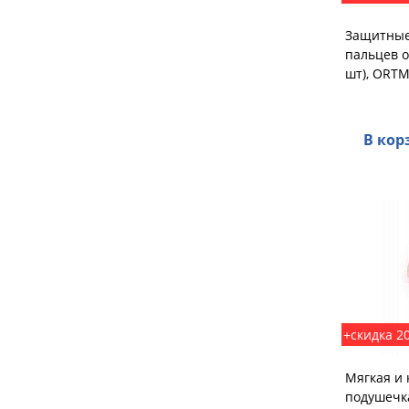
Защитные
пальцев о
шт), ORT
В кор
+скидка 2
Мягкая и 
подушечка