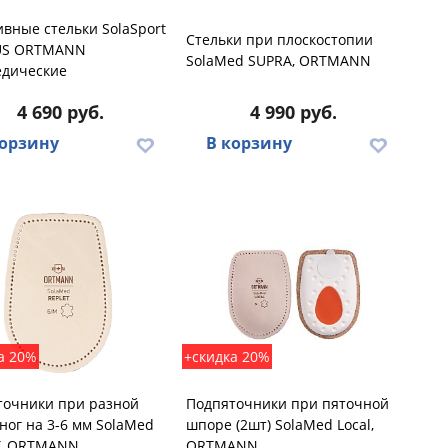
вные стельки SolaSport
Стельки при плоскостопии
US ORTMANN
SolaMed SUPRA, ORTMANN
едические
4 690 руб.
4 990 руб.
корзину
В корзину
а 20%
+скидка 20%
точники при разной
Подпяточники при пяточной
ног на 3-6 мм SolaMed
шпоре (2шт) SolaMed Local,
T, ORTMANN
ORTMANN