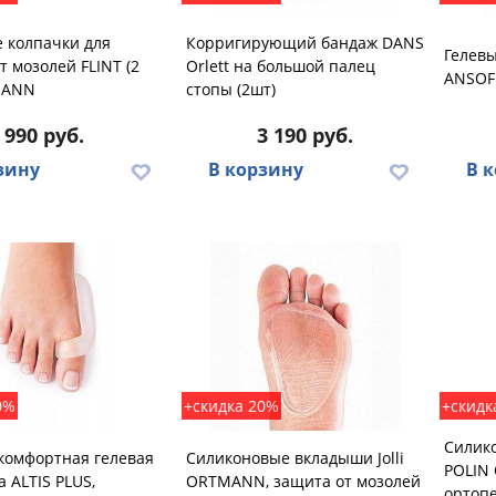
 колпачки для
Корригирующий бандаж DANS
Гелев
т мозолей FLINT (2
Orlett на большой палец
ANSOF
MANN
стопы (2шт)
990 руб.
3 190 руб.
зину
В корзину
В 
0%
+скидка 20%
+скидк
Силик
комфортная гелевая
Силиконовые вкладыши Jolli
POLIN
 ALTIS PLUS,
ORTMANN, защита от мозолей
ортопе