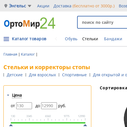
Энгельс
Акции
Доставка
(бесплатно от 3000р.)
Воз
Каталог товаров
Обувь
Стельки
Бандажи
Главная
|
Каталог
|
Стельки и корректоры стопы
Детские
Для взрослых
Спортивные
Для открытой и 
Сортировк
Цена
от
до
руб.
130
3345
6560
9775
12990