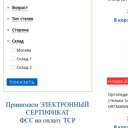
Возраст
Тип стелек
В кор
Сторона
Склад
Москва
Склад-1
Склад-2
+скидка 2
Ортопеди
стельки S
ORTMAN
В кор