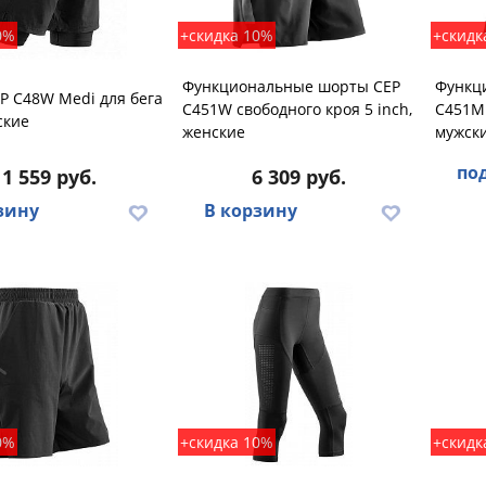
0%
+скидка 10%
+скидк
Функциональные шорты CEP
Функц
P C48W Medi для бега
C451W свободного кроя 5 inch,
C451M 
ские
женские
мужск
по
11 559 руб.
6 309 руб.
зину
В корзину
0%
+скидка 10%
+скидк