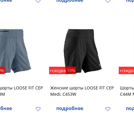
бнее
подробнее
по
0%
+скидка 10%
+скидк
шорты LOOSE FIT CEP
Женские шорты LOOSE FIT CEP
Шорты 
53M
Medi, C453W
C44M M
бнее
подробнее
по