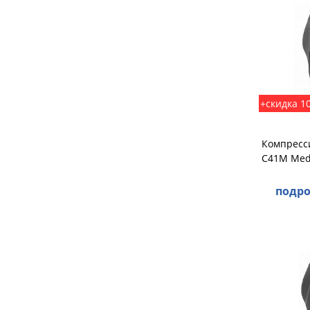
+скидка 1
Компресс
C41M Medi
подро