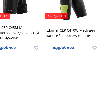
а 10%
+скидка 10%
 CEP C45M Medi
Шорты CEP C410W Medi для
ного кроя для занятий
занятий спортом, женские
м, мужские
дробнее
подробнее