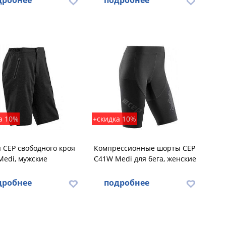
дробнее
подробнее
а 10%
+скидка 10%
CEP свободного кроя
Компрессионные шорты CEP
edi, мужские
C41W Medi для бега, женские
дробнее
подробнее