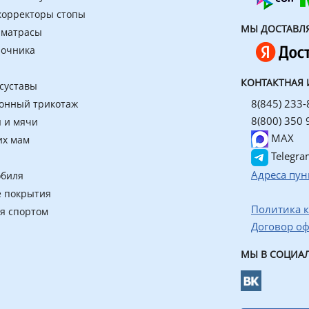
 корректоры стопы
МЫ ДОСТАВЛ
 матрасы
ночника
КОНТАКТНАЯ
 суставы
8(845) 233-
онный трикотаж
8(800) 350 
 и мячи
MAX
их мам
Telegra
Адреса пун
обиля
 покрытия
Политика 
ия спортом
Договор о
МЫ В СОЦИАЛ