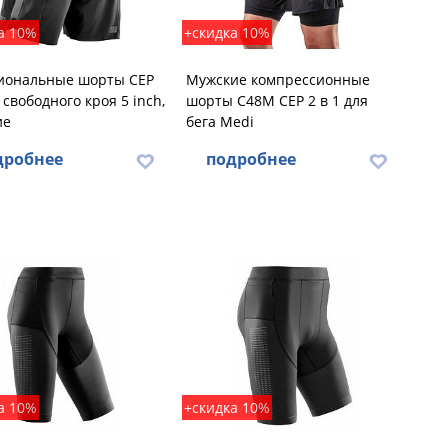
а 10%
+скидка 10%
иональные шорты CEP
Мужские компрессионные
свободного кроя 5 inch,
шорты C48M CEP 2 в 1 для
ие
бега Medi
дробнее
подробнее
а 10%
+скидка 10%