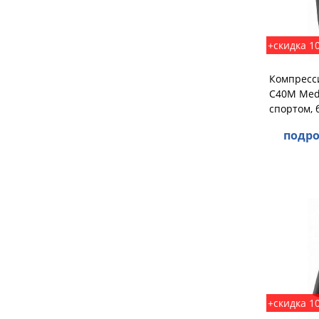
+скидка 1
Компресс
C40M Med
спортом, 
подро
+скидка 1