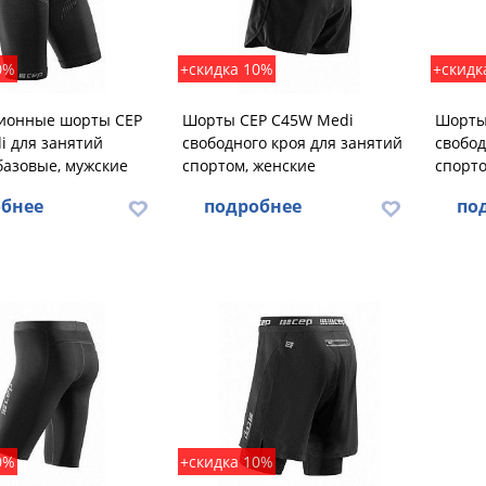
0%
+скидка 10%
+скидк
ионные шорты CEP
Шорты CEP C45W Medi
Шорты
i для занятий
свободного кроя для занятий
свобод
базовые, мужские
спортом, женские
спорто
бнее
подробнее
по
0%
+скидка 10%