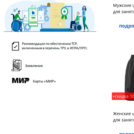
Мужские ш
для заня
подро
+скидка 1
Женские ш
для заня