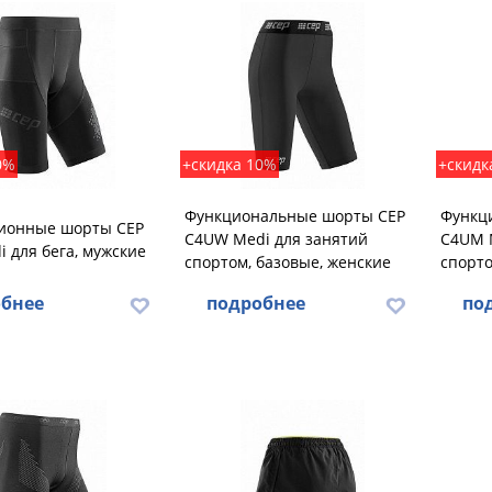
0%
+скидка 10%
+скидк
Функциональные шорты CEP
Функц
ионные шорты CEP
C4UW Medi для занятий
C4UM 
 для бега, мужские
спортом, базовые, женские
спорто
бнее
подробнее
по