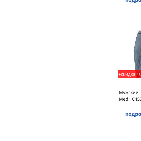
подро
+скидка 1
Мужские 
Medi, C4
подро