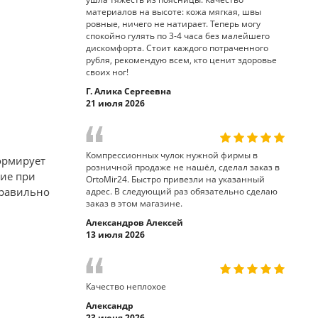
материалов на высоте: кожа мягкая, швы
ровные, ничего не натирает. Теперь могу
спокойно гулять по 3-4 часа без малейшего
дискомфорта. Стоит каждого потраченного
рубля, рекомендую всем, кто ценит здоровье
своих ног!
Г. Алика Сергеевна
21 июля 2026
Компрессионных чулок нужной фирмы в
ормирует
розничной продаже не нашёл, сделал заказ в
ние при
OrtoMir24. Быстро привезли на указанный
правильно
адрес. В следующий раз обязательно сделаю
заказ в этом магазине.
Александров Алексей
13 июля 2026
Качество неплохое
Александр
23 июня 2026