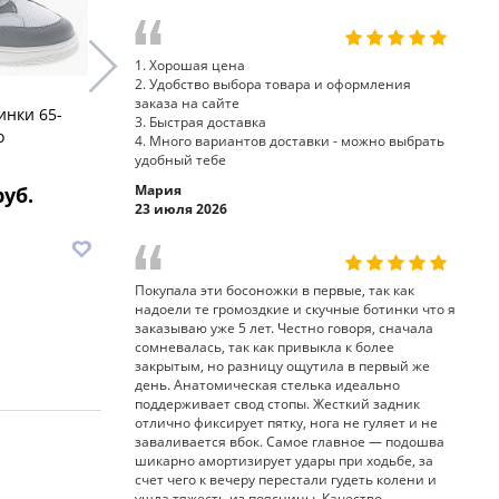
1. Хорошая цена
2. Удобство выбора товара и оформления
заказа на сайте
инки 65-
кроссовки
3. Быстрая доставка
ботинки 23-253 Sursil-Ortho
o
Sursil-Ort
4. Много вариантов доставки - можно выбрать
удобный тебе
Мария
руб.
9 780 руб.
11
23 июля 2026
В корзину
В корз
Покупала эти босоножки в первые, так как
надоели те громоздкие и скучные ботинки что я
заказываю уже 5 лет. Честно говоря, сначала
сомневалась, так как привыкла к более
закрытым, но разницу ощутила в первый же
день. Анатомическая стелька идеально
поддерживает свод стопы. Жесткий задник
отлично фиксирует пятку, нога не гуляет и не
заваливается вбок. Самое главное — подошва
шикарно амортизирует удары при ходьбе, за
счет чего к вечеру перестали гудеть колени и
ушла тяжесть из поясницы. Качество