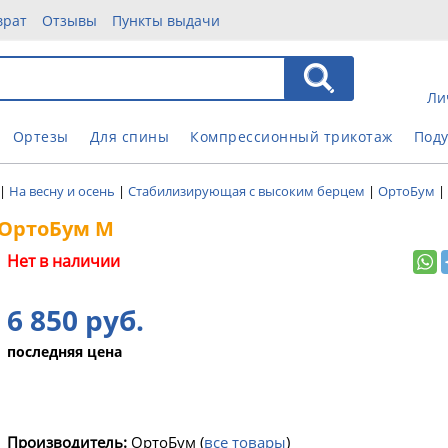
врат
Отзывы
Пункты выдачи
Ли
Ортезы
Для спины
Компрессионный трикотаж
Под
|
На весну и осень
|
Стабилизирующая с высоким берцем
|
ОртоБум
|
 ОртоБум М
Нет в наличии
6 850 руб.
последняя цена
Производитель:
ОртоБум
(
все товары
)