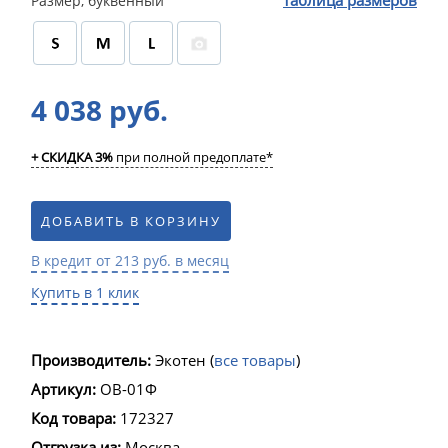
таблица размеров
Размер, буквенный
4 038 руб.
+ СКИДКА 3%
при полной предоплате*
ДОБАВИТЬ В КОРЗИНУ
В кредит от 213 руб. в месяц
Купить в 1 клик
Производитель:
Экотен
(
все товары
)
Артикул:
ОВ-01Ф
Код товара:
172327
Отгрузка из:
Москва