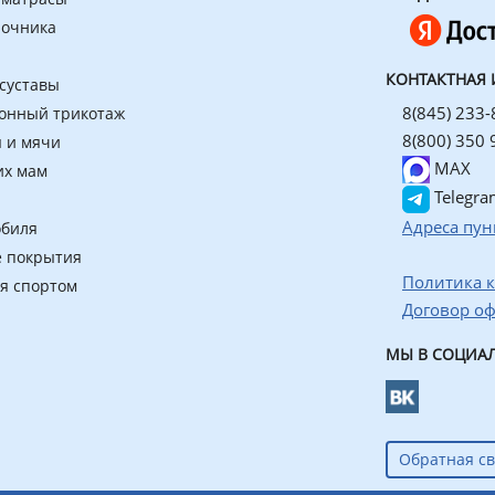
ночника
КОНТАКТНАЯ
 суставы
8(845) 233-
онный трикотаж
8(800) 350 
 и мячи
MAX
их мам
Telegra
Адреса пун
обиля
 покрытия
Политика 
ия спортом
Договор о
МЫ В СОЦИАЛ
Обратная св