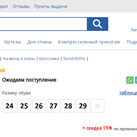
врат
Отзывы
Пункты выдачи
Ли
Ортезы
Для спины
Компрессионный трикотаж
Под
|
На весну и осень
|
Кроссовки
|
Sursil-Ortho
|
ho
Ожидаем поступление
таблиц
Размер обуви
+ скидка 15%
по промоко