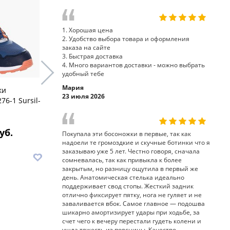
1. Хорошая цена
2. Удобство выбора товара и оформления
заказа на сайте
3. Быстрая доставка
4. Много вариантов доставки - можно выбрать
удобный тебе
Мария
ки
кроссовки полуботинки 65-
кроссовки
23 июля 2026
76-1 Sursil-
283 Sursil-Ortho
240 Sursil
уб.
7 910 руб.
8
Покупала эти босоножки в первые, так как
надоели те громоздкие и скучные ботинки что я
заказываю уже 5 лет. Честно говоря, сначала
В корзину
В корз
сомневалась, так как привыкла к более
закрытым, но разницу ощутила в первый же
день. Анатомическая стелька идеально
поддерживает свод стопы. Жесткий задник
отлично фиксирует пятку, нога не гуляет и не
заваливается вбок. Самое главное — подошва
шикарно амортизирует удары при ходьбе, за
счет чего к вечеру перестали гудеть колени и
ушла тяжесть из поясницы. Качество