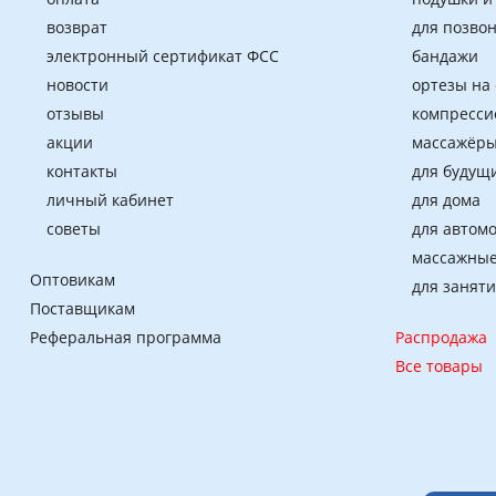
возврат
для позво
электронный сертификат ФСС
бандажи
новости
ортезы на
отзывы
компресси
акции
массажёры
контакты
для будущ
личный кабинет
для дома
советы
для автом
массажные
Оптовикам
для занят
Поставщикам
Реферальная программа
Распродажа
Все товары