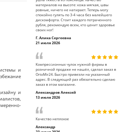
материалов на высоте: кожа мягкая, швы
ровные, ничего не натирает. Теперь могу
спокойно гулять по 3-4 часа без малейшего
дискомфорта. Стоит каждого потраченного
рубля, рекомендую всем, кто ценит здоровье
своих ног!
Г. Алика Сергеевна
21 июля 2026
Компрессионных чулок нужной фирмы в
системы и
розничной продаже не нашёл, сделал заказ в
OrtoMir24. Быстро привезли на указанный
избежание
адрес. В следующий раз обязательно сделаю
заказ в этом магазине.
дизайну и
Александров Алексей
13 июля 2026
иалистов,
умеренно-
Качество неплохое
Александр
23 июня 2026