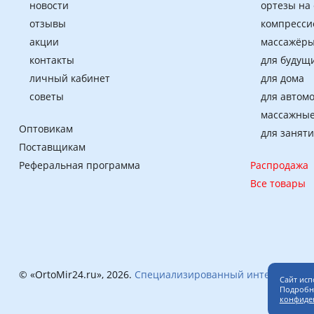
новости
ортезы на
отзывы
компресси
акции
массажёры
контакты
для будущ
личный кабинет
для дома
советы
для автом
массажные
Оптовикам
для занят
Поставщикам
Реферальная программа
Распродажа
Все товары
© «OrtoMir24.ru», 2026.
Специализированный интернет-маг
Сайт исп
Подробне
конфиде