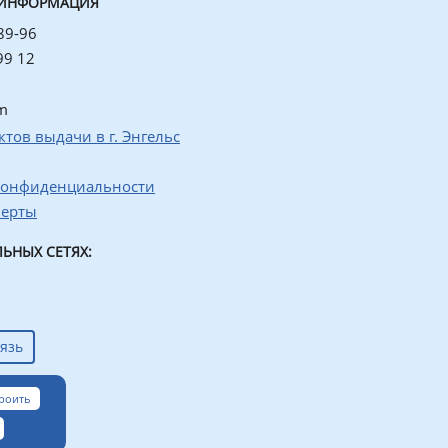
 ИНФОРМАЦИЯ
89-96
99 12
m
ктов выдачи в г. Энгельс
конфиденциальности
ферты
ЬНЫХ СЕТЯХ:
язь
роить