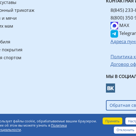
КОНТАКТНАЯ
 суставы
8(845) 233-
онный трикотаж
8(800) 350 
 и мячи
MAX
их мам
Telegra
Адреса пун
обиля
 покрытия
Политика 
ия спортом
Договор о
МЫ В СОЦИАЛ
Обратная св
азин ортопедических товаров
Принять
Наст
ользует файлы cookie, обрабатываемые вашим браузером.
е об этом вы можете узнать в
Политика
нциальности
.
Отклонить