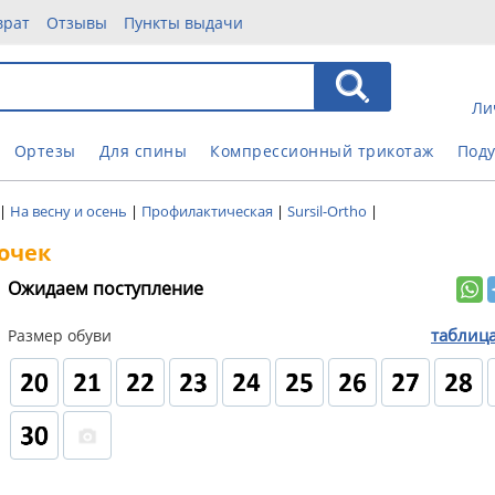
врат
Отзывы
Пункты выдачи
Ли
Ортезы
Для спины
Компрессионный трикотаж
Под
|
На весну и осень
|
Профилактическая
|
Sursil-Ortho
|
вочек
Ожидаем поступление
таблиц
Размер обуви