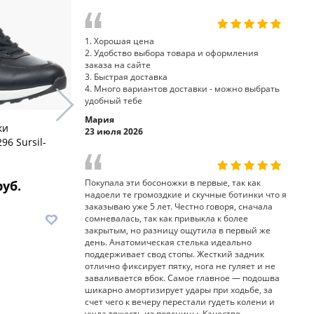
1. Хорошая цена
2. Удобство выбора товара и оформления
заказа на сайте
3. Быстрая доставка
4. Много вариантов доставки - можно выбрать
удобный тебе
Мария
ки
23 июля 2026
кроссовки полуботинки 65-
ботинки 65
96 Sursil-
283 Sursil-Ortho
Ortho
Покупала эти босоножки в первые, так как
руб.
7 910 руб.
8
надоели те громоздкие и скучные ботинки что я
заказываю уже 5 лет. Честно говоря, сначала
В корзину
В корз
сомневалась, так как привыкла к более
закрытым, но разницу ощутила в первый же
день. Анатомическая стелька идеально
поддерживает свод стопы. Жесткий задник
отлично фиксирует пятку, нога не гуляет и не
заваливается вбок. Самое главное — подошва
шикарно амортизирует удары при ходьбе, за
счет чего к вечеру перестали гудеть колени и
ушла тяжесть из поясницы. Качество