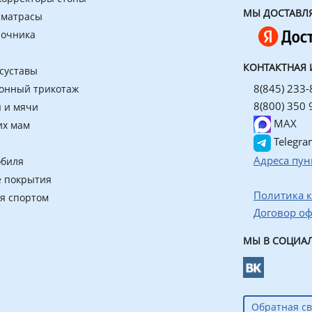
МЫ ДОСТАВЛ
 матрасы
ночника
КОНТАКТНАЯ
 суставы
8(845) 233-
онный трикотаж
8(800) 350 
 и мячи
MAX
их мам
Telegra
Адреса пун
обиля
 покрытия
Политика 
ия спортом
Договор о
МЫ В СОЦИАЛ
Обратная св