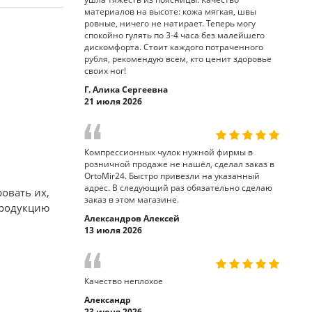
материалов на высоте: кожа мягкая, швы
ровные, ничего не натирает. Теперь могу
спокойно гулять по 3-4 часа без малейшего
дискомфорта. Стоит каждого потраченного
рубля, рекомендую всем, кто ценит здоровье
своих ног!
Г. Алика Сергеевна
21 июля 2026
Компрессионных чулок нужной фирмы в
розничной продаже не нашёл, сделал заказ в
OrtoMir24. Быстро привезли на указанный
адрес. В следующий раз обязательно сделаю
овать их,
заказ в этом магазине.
продукцию
Александров Алексей
13 июля 2026
Качество неплохое
Александр
23 июня 2026