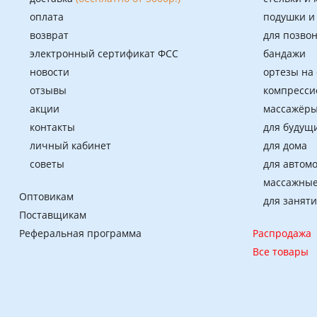
оплата
подушки и
возврат
для позво
электронный сертификат ФСС
бандажи
новости
ортезы на
отзывы
компресси
акции
массажёры
контакты
для будущ
личный кабинет
для дома
советы
для автом
массажные
Оптовикам
для занят
Поставщикам
Реферальная программа
Распродажа
Все товары