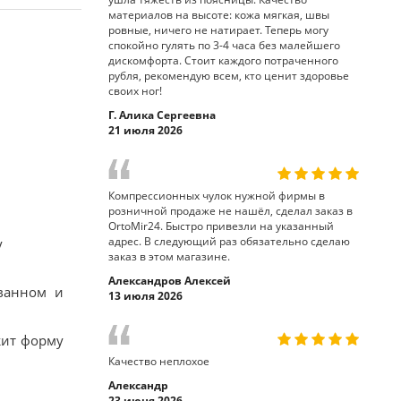
материалов на высоте: кожа мягкая, швы
ровные, ничего не натирает. Теперь могу
спокойно гулять по 3-4 часа без малейшего
дискомфорта. Стоит каждого потраченного
рубля, рекомендую всем, кто ценит здоровье
своих ног!
Г. Алика Сергеевна
21 июля 2026
Компрессионных чулок нужной фирмы в
розничной продаже не нашёл, сделал заказ в
OrtoMir24. Быстро привезли на указанный
адрес. В следующий раз обязательно сделаю
у
заказ в этом магазине.
Александров Алексей
ванном и
13 июля 2026
жит форму
Качество неплохое
Александр
23 июня 2026