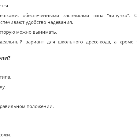
тся.
шками, обеспеченными застежками типа "липучка". 
еспечивают удобство надевания.
 которую можно вынимать.
деальный вариант для школьного дресс-кода, а кроме 
фли?
типа.
ку.
.
 правильном положении.
кожи.