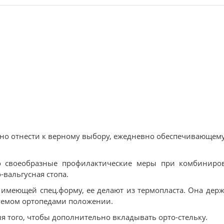
ожно отнести к верному выбору, ежедневно обеспечивающем
то своеобразные профилактические меры при комбиниро
-вальгусная стопа.
 имеющей спец.форму, ее делают из термопласта. Она дер
буемом ортопедами положении.
я того, чтобы дополнительно вкладывать орто-стельку.