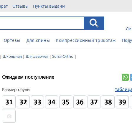
врат
Отзывы
Пункты выдачи
Ли
Ортезы
Для спины
Компрессионный трикотаж
Под
|
Школьная
|
Для девочек
|
Sursil-Ortho
|
Ожидаем поступление
таблиц
Размер обуви