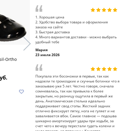
1. Хорошая цена
2. Удобство выбора товара и оформления
заказа на сайте
3. Быстрая доставка
4. Много вариантов доставки - можно выбрать
удобный тебе
Мария
23 июля 2026
sil-Ortho
туфли 33-101-1 Sursil-Ortho
туфли 33-1
Покупала эти босоножки в первые, так как
уб.
7 690 руб.
8
надоели те громоздкие и скучные ботинки что я
заказываю уже 5 лет. Честно говоря, сначала
В корзину
В корз
сомневалась, так как привыкла к более
закрытым, но разницу ощутила в первый же
день. Анатомическая стелька идеально
поддерживает свод стопы. Жесткий задник
отлично фиксирует пятку, нога не гуляет и не
заваливается вбок. Самое главное — подошва
шикарно амортизирует удары при ходьбе, за
счет чего к вечеру перестали гудеть колени и
ушла тяжесть из поясницы. Качество