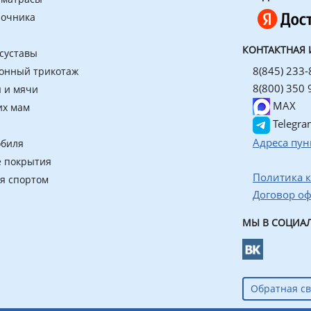
ночника
КОНТАКТНАЯ
 суставы
8(845) 233-
онный трикотаж
8(800) 350 
 и мячи
MAX
их мам
Telegra
Адреса пун
обиля
 покрытия
Политика 
ия спортом
Договор о
МЫ В СОЦИАЛ
Обратная св