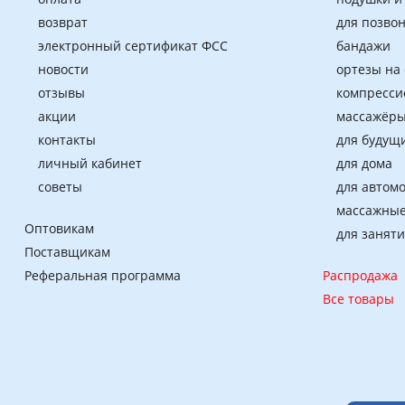
возврат
для позво
электронный сертификат ФСС
бандажи
новости
ортезы на
отзывы
компресси
акции
массажёры
контакты
для будущ
личный кабинет
для дома
советы
для автом
массажные
Оптовикам
для занят
Поставщикам
Реферальная программа
Распродажа
Все товары