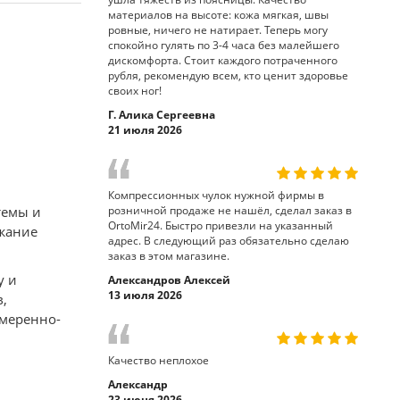
материалов на высоте: кожа мягкая, швы
ровные, ничего не натирает. Теперь могу
спокойно гулять по 3-4 часа без малейшего
дискомфорта. Стоит каждого потраченного
рубля, рекомендую всем, кто ценит здоровье
своих ног!
Г. Алика Сергеевна
21 июля 2026
Компрессионных чулок нужной фирмы в
темы и
розничной продаже не нашёл, сделал заказ в
OrtoMir24. Быстро привезли на указанный
ежание
адрес. В следующий раз обязательно сделаю
заказ в этом магазине.
у и
Александров Алексей
13 июля 2026
,
умеренно-
Качество неплохое
Александр
23 июня 2026