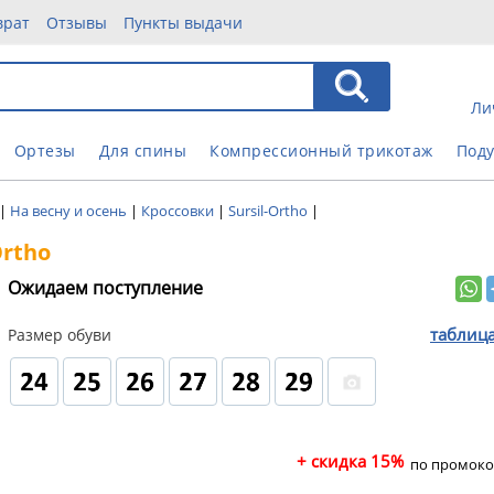
врат
Отзывы
Пункты выдачи
Ли
Ортезы
Для спины
Компрессионный трикотаж
Под
|
На весну и осень
|
Кроссовки
|
Sursil-Ortho
|
Ortho
Ожидаем поступление
таблиц
Размер обуви
+ скидка 15%
по промоко