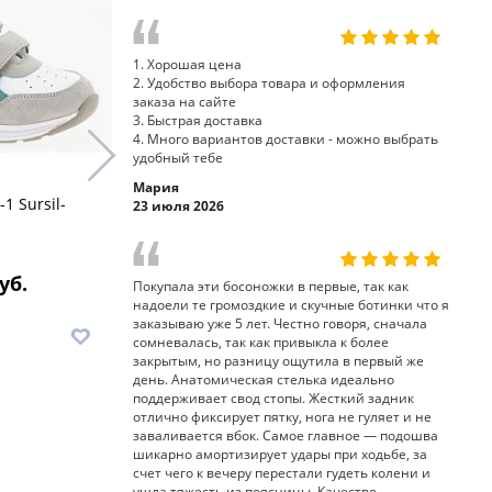
1. Хорошая цена
2. Удобство выбора товара и оформления
заказа на сайте
3. Быстрая доставка
4. Много вариантов доставки - можно выбрать
удобный тебе
Мария
1 Sursil-
кроссовки полуботинки 65-
кроссовки 
23 июля 2026
240-3 Sursil-Ortho
Ortho
уб.
8 340 руб.
7
Покупала эти босоножки в первые, так как
надоели те громоздкие и скучные ботинки что я
заказываю уже 5 лет. Честно говоря, сначала
В корзину
В корз
сомневалась, так как привыкла к более
закрытым, но разницу ощутила в первый же
день. Анатомическая стелька идеально
поддерживает свод стопы. Жесткий задник
отлично фиксирует пятку, нога не гуляет и не
заваливается вбок. Самое главное — подошва
шикарно амортизирует удары при ходьбе, за
счет чего к вечеру перестали гудеть колени и
ушла тяжесть из поясницы. Качество