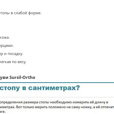
стопы в слабой форме.
кожа.
ерцами.
р и посадку.
егкая по весу.
.
ви Sursil-Ortho