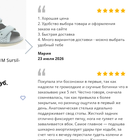
хит!
1. Хорошая цена
2. Удобство выбора товара и оформления
заказа на сайте
3. Быстрая доставка
4. Много вариантов доставки - можно выбрать
удобный тебе
Мария
23 июля 2026
M Sursil-
босоножки 15-345 Sursil-
босоножки
Ortho
Sursil-Ort
Покупала эти босоножки в первые, так как
уб.
8 350 руб.
9
надоели те громоздкие и скучные ботинки что я
заказываю уже 5 лет. Честно говоря, сначала
В корзину
В корз
сомневалась, так как привыкла к более
закрытым, но разницу ощутила в первый же
день. Анатомическая стелька идеально
поддерживает свод стопы. Жесткий задник
отлично фиксирует пятку, нога не гуляет и не
заваливается вбок. Самое главное — подошва
шикарно амортизирует удары при ходьбе, за
счет чего к вечеру перестали гудеть колени и
ушла тяжесть из поясницы. Качество