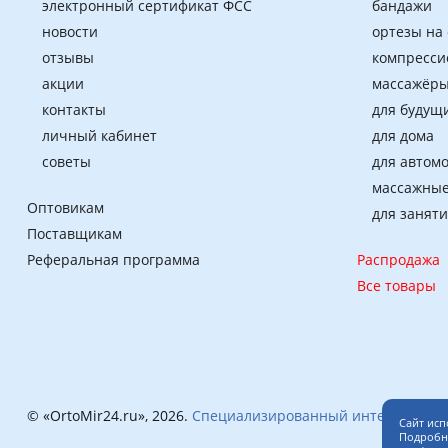
электронный сертификат ФСС
бандажи
новости
ортезы на
отзывы
компресси
акции
массажёры
контакты
для будущ
личный кабинет
для дома
советы
для автом
массажные
Оптовикам
для занят
Поставщикам
Реферальная программа
Распродажа
Все товары
© «OrtoMir24.ru», 2026.
Специализированный интернет-маг
Сайт исп
Подробне