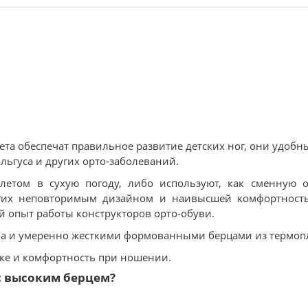
лета обеспечат правильное развитие детских ног, они удобн
льгуса и других орто-заболеваний.
летом в сухую погоду, либо используют, как сменную 
угих неповторимым дизайном и наивысшей комфортность
й опыт работы конструкторов орто-обуви.
па и умеренно жесткими формованными берцами из термопл
жке и комфортность при ношении.
с высоким берцем?