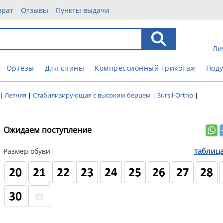
врат
Отзывы
Пункты выдачи
Ли
Ортезы
Для спины
Компрессионный трикотаж
Под
|
Летняя
|
Стабилизирующая с высоким берцем
|
Sursil-Ortho
|
Ожидаем поступление
таблиц
Размер обуви