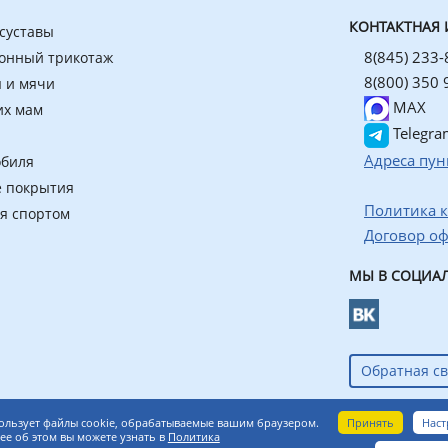
КОНТАКТНАЯ
 суставы
8(845) 233-
онный трикотаж
8(800) 350 
 и мячи
MAX
их мам
Telegra
Адреса пун
обиля
 покрытия
Политика 
ия спортом
Договор о
МЫ В СОЦИАЛ
Обратная св
азин ортопедических товаров
Принять
Наст
ользует файлы cookie, обрабатываемые вашим браузером.
е об этом вы можете узнать в
Политика