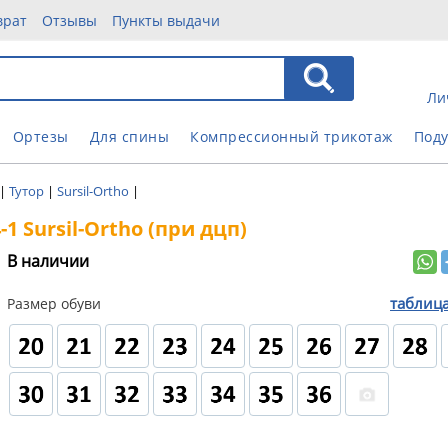
врат
Отзывы
Пункты выдачи
Ли
Ортезы
Для спины
Компрессионный трикотаж
Под
|
Тутор
|
Sursil-Ortho
|
 Sursil-Ortho (при дцп)
В наличии
таблиц
Размер обуви