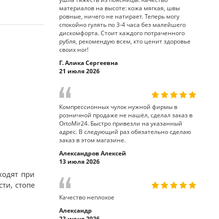
материалов на высоте: кожа мягкая, швы
ровные, ничего не натирает. Теперь могу
спокойно гулять по 3-4 часа без малейшего
дискомфорта. Стоит каждого потраченного
рубля, рекомендую всем, кто ценит здоровье
своих ног!
Г. Алика Сергеевна
21 июля 2026
Компрессионных чулок нужной фирмы в
розничной продаже не нашёл, сделал заказ в
OrtoMir24. Быстро привезли на указанный
адрес. В следующий раз обязательно сделаю
заказ в этом магазине.
Александров Алексей
13 июля 2026
ходят при
ти, стопе
Качество неплохое
Александр
23 июня 2026