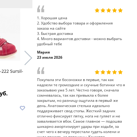
1. Хорошая цена
2. Удобство выбора товара и оформления
заказа на сайте
3. Быстрая доставка
4. Много вариантов доставки - можно выбрать
удобный тебе
Мария
23 июля 2026
222 Sursil-
ботинки тутор 23-220 Sursil-
босоножки
Ortho
Sursil-Ort
Покупала эти босоножки в первые, так как
надоели те громоздкие и скучные ботинки что я
заказываю уже 5 лет. Честно говоря, сначала
уб.
9 880 руб.
9
сомневалась, так как привыкла к более
закрытым, но разницу ощутила в первый же
день. Анатомическая стелька идеально
В корзину
В корз
поддерживает свод стопы. Жесткий задник
отлично фиксирует пятку, нога не гуляет и не
заваливается вбок. Самое главное — подошва
шикарно амортизирует удары при ходьбе, за
счет чего к вечеру перестали гудеть колени и
ушла тяжесть из поясницы. Качество