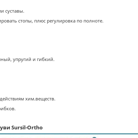
и суставы.
ировать стопы, плюс регулировка по полноте.
чный, упругий и гибкий.
оздействиям хим.веществ.
рибков.
ви Sursil-Ortho