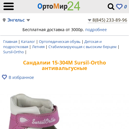
0
Энгельс
8(845) 233-89-96
Бесплатная доставка от 3000р.
подробнее
Главная
|
Каталог
|
Ортопедическая обувь
|
Детская и
подростковая
|
Летняя
|
Стабилизирующая с высоким берцем
|
Sursil-Ortho
|
Сандалии 15-304М Sursil-Ortho
антивальгусные
В избранное