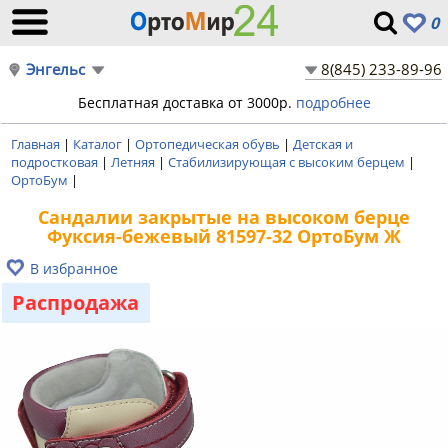
0
Энгельс
8(845) 233-89-96
Бесплатная доставка от 3000р.
подробнее
Главная
|
Каталог
|
Ортопедическая обувь
|
Детская и
подростковая
|
Летняя
|
Стабилизирующая с высоким берцем
|
ОртоБум
|
Сандалии закрытые на высоком берце
Фуксия-бежевый 81597-32 ОртоБум Ж
В избранное
Распродажа